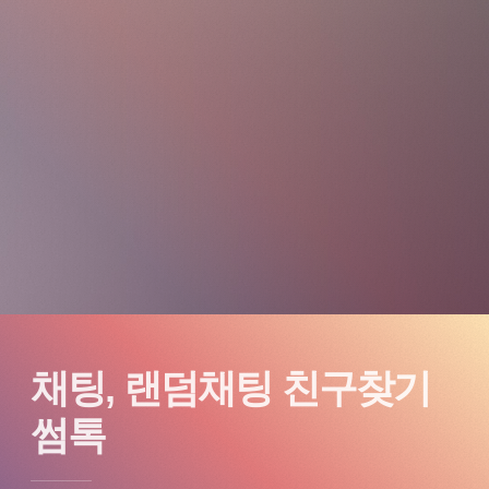
채팅, 랜덤채팅 친구찾기
썸톡